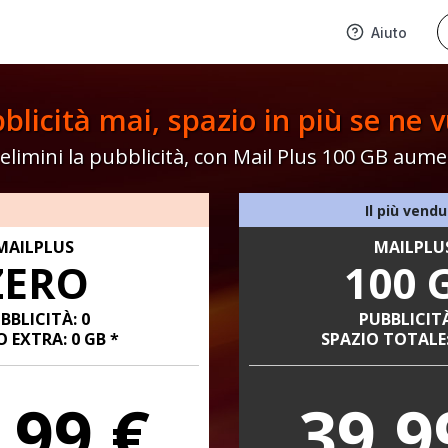
Aiuto
blicità mai, spazio in più se ne v
elimini la pubblicità, con Mail Plus 100 GB aume
Il più vend
MAILPLUS
MAILPLU
ZERO
100 
BBLICITÀ: 0
PUBBLICITÀ
O EXTRA: 0 GB *
SPAZIO TOTALE:
,99 €
39,9