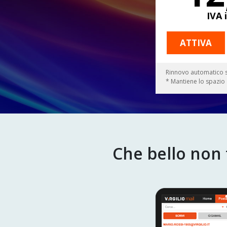
IVA 
ATTIVA
Rinnovo automatico s
* Mantiene lo spazio a
Che bello non t