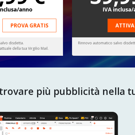
inclusa/anno
IVA inclusa
PROVA GRATIS
ATTIVA
alvo disdetta.
Rinnovo automatico salvo disdett
ttuale della tua Virgilio Mail.
rovare più pubblicità nella tu