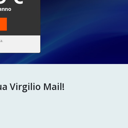
/anno
a.
a Virgilio Mail!