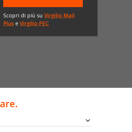
Scopri di più su
Virgilio Mail
Plus
e
Virgilio PEC
are.