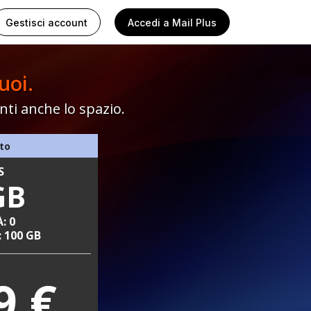
Gestisci account
Accedi
a Mail Plus
uoi.
nti anche lo spazio.
uto
S
GB
: 0
 100 GB
9 €