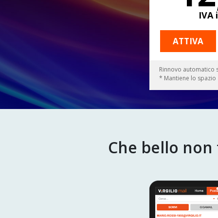
IVA 
ATTIVA
Rinnovo automatico s
* Mantiene lo spazio a
Che bello non t