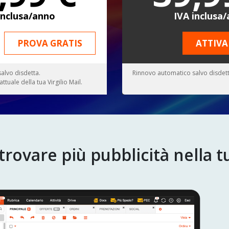
inclusa/anno
IVA inclusa
PROVA GRATIS
ATTIVA
alvo disdetta.
Rinnovo automatico salvo disdett
ttuale della tua Virgilio Mail.
rovare più pubblicità nella tu