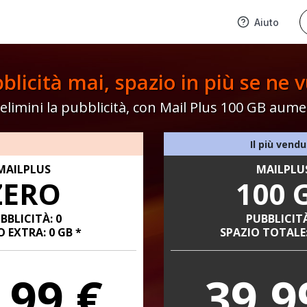
Aiuto
blicità mai, spazio in più se ne v
elimini la pubblicità, con Mail Plus 100 GB aume
Il più vend
MAILPLUS
MAILPLU
ZERO
100 
BBLICITÀ: 0
PUBBLICITÀ
O EXTRA: 0 GB *
SPAZIO TOTALE:
,99 €
39,9