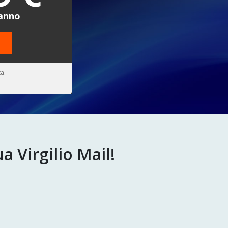
/anno
a.
a Virgilio Mail!