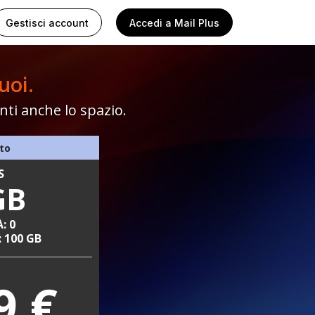
Gestisci account
Accedi
a Mail Plus
uoi.
nti anche lo spazio.
uto
S
GB
: 0
 100 GB
9 €