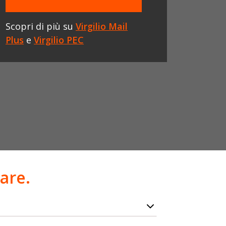
Scopri di più su
Virgilio Mail
Plus
e
Virgilio PEC
are.